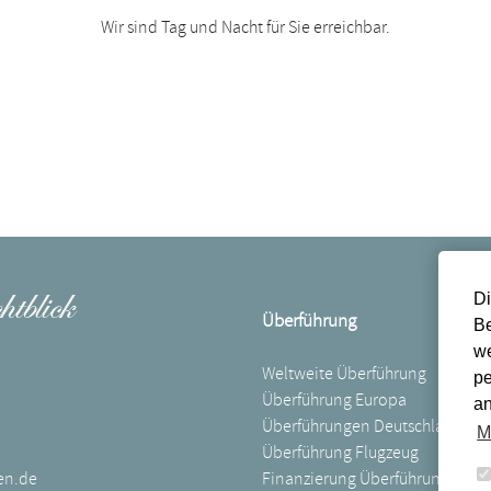
Wir sind Tag und Nacht für Sie erreichbar.
Di
Überführung
Be
we
Weltweite Überführung
pe
Überführung Europa
an
Überführungen Deutschland
M
Überführung Flugzeug
en.de
Finanzierung Überführung