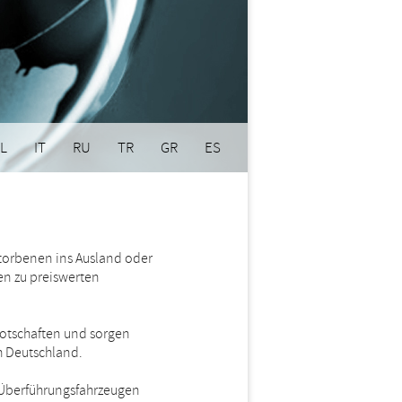
L
IT
RU
TR
GR
ES
torbenen ins Ausland oder
n zu preiswerten
Botschaften und sorgen
h Deutschland.
 Überführungsfahrzeugen