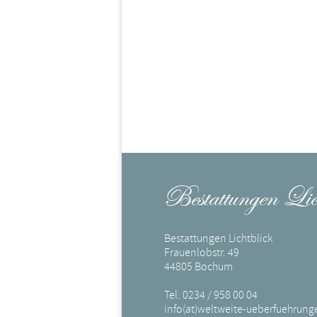
Bestattungen Lichtblick
Frauenlobstr. 49
44805 Bochum
Tel. 0234 / 958 00 04
info(at)weltweite-ueberfuehrung