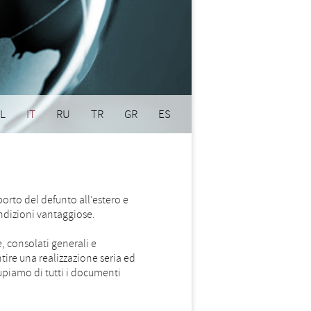
L
IT
RU
TR
GR
ES
porto del defunto all’estero e
condizioni vantaggiose.
 consolati generali e
ire una realizzazione seria ed
ccupiamo di tutti i documenti