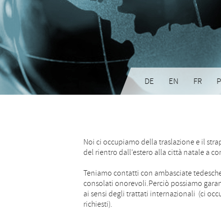
DE
EN
FR
P
Noi ci occupiamo della traslazione e il stra
del rientro dall’estero alla città natale a 
Teniamo contatti con ambasciate tedesche,
consolati onorevoli.Perciò possiamo garant
ai sensi degli trattati internazionali (ci o
richiesti).