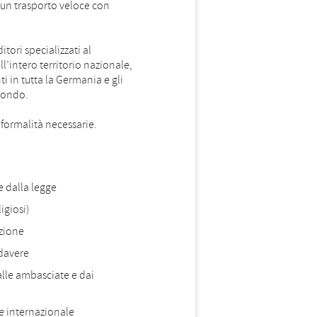
 un trasporto veloce con
tori specializzati al
l’intero territorio nazionale,
i in tutta la Germania e gli
 mondo.
formalità necessarie.
e dalla legge
igiosi)
zione
adavere
alle ambasciate e dai
 e internazionale