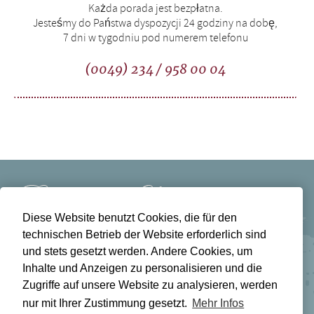
Każda porada jest bezpłatna.
Jesteśmy do Państwa dyspozycji 24 godziny na dobę,
7 dni w tygodniu pod numerem telefonu
(0049) 234 / 958 00 04
Diese Website benutzt Cookies, die für den
technischen Betrieb der Website erforderlich sind
Bestattungen Lichtblick
Frauenlobstr. 49
und stets gesetzt werden. Andere Cookies, um
44805 Bochum
Inhalte und Anzeigen zu personalisieren und die
Zugriffe auf unsere Website zu analysieren, werden
Tel. 0234 / 958 00 04
nur mit Ihrer Zustimmung gesetzt.
Mehr Infos
info(at)weltweite-ueberfuehrungen.de