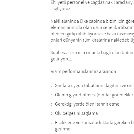
Ehliyetli personel ve cagdas nakil araclariy
sagliyoruz.
Nakil alaninda ülke capinda bizim icin gör
elemanlarimizla olan uzun senelik irtibat
ölenleri gidip alabiliyoruz ve hava tasimasi
onlari dünyanin tüm kitalarina nakledebili
Süphesiz sizin icin onunla bagli olan bütün 
getiriyoruz.
Bizim performanslarimiz arasinda:
Sartlara uygun tabutlarin dagitimi ve on
Ölenin giyindirilmesi (dindar görenekler 
Gerektigi yerde öleni tahnit etme
Ölü belgesini saglama
Elciliklerle ve konsolosluklarla gereken 
getirme