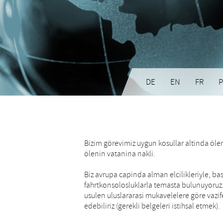
DE
EN
FR
P
Bizim görevimiz uygun kosullar altinda öle
ölenin vatanina nakli.
Biz avrupa capinda alman elcilikleriyle, ba
fahrtkonsolosluklarla temasta bulunuyoruz.
usulen uluslararasi mukavelelere göre vazi
edebiliriz (gerekli belgeleri istihsal etmek).