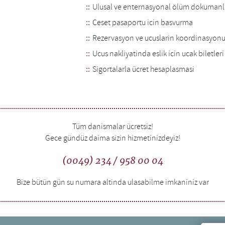
Ulusal ve enternasyonal ölüm dokumanl
Ceset pasaportu icin basvurma
Rezervasyon ve ucuslarin koordinasyon
Ucus nakliyatinda eslik icin ucak biletleri 
Sigortalarla ücret hesaplasmasi
Tüm danismalar ücretsiz!
Gece gündüz daima sizin hizmetinizdeyiz!
(0049) 234 / 958 00 04
Bize bütün gün su numara altinda ulasabilme imkaniniz var