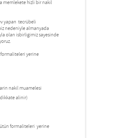
la memlekete hizli bir nakil
ev yapan tecrübeli
imiz nedeniyle almanyada
yla olan isbirligimiz sayesinde
yoruz.
formaliteleri yerine
larin nakil muamelesi
dikkate alinir)
bütün formaliteleri yerine