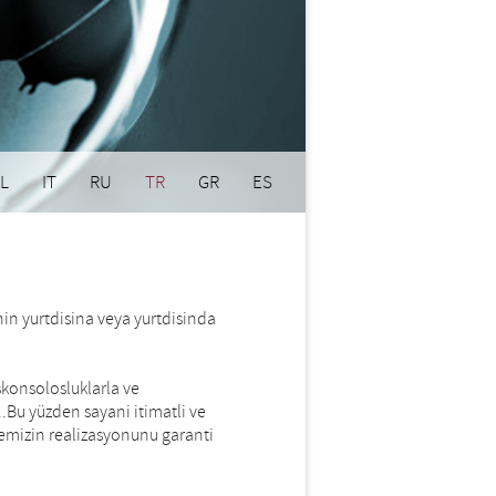
L
IT
RU
TR
GR
ES
nin yurtdisina veya yurtdisinda
skonsolosluklarla ve
.Bu yüzden sayani itimatli ve
femizin realizasyonunu garanti