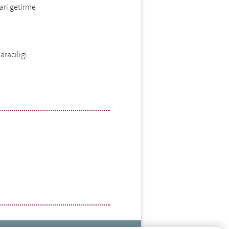
ari getirme
u
araciligi